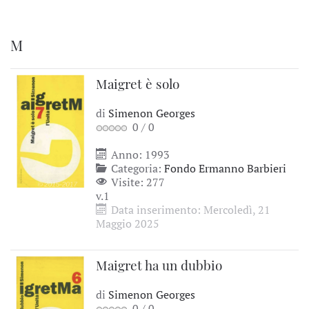
M
Maigret è solo
di
Simenon Georges
0
/
0
Anno: 1993
Categoria:
Fondo Ermanno Barbieri
Visite: 277
v.1
Data inserimento: Mercoledì, 21
Maggio 2025
Maigret ha un dubbio
di
Simenon Georges
0
/
0