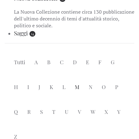
La Nuova Collezione contiene circa 130 pubblicazione
dell'ultimo decennio di temi d'attualità storico,
politico e sociale.
Saggi
14
Tutti
A
B
C
D
E
F
G
H
I
J
K
L
M
N
O
P
Q
R
S
T
U
V
W
X
Y
Z