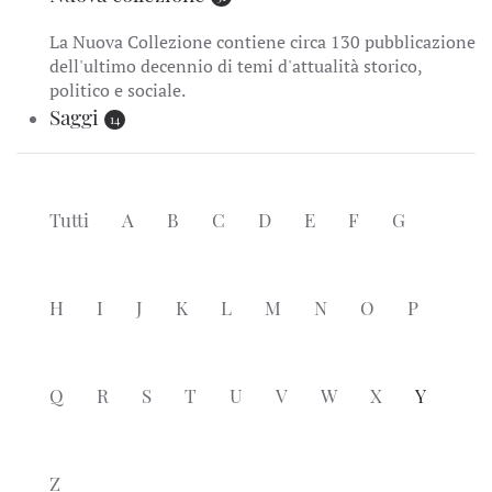
La Nuova Collezione contiene circa 130 pubblicazione
dell'ultimo decennio di temi d'attualità storico,
politico e sociale.
Saggi
14
Tutti
A
B
C
D
E
F
G
H
I
J
K
L
M
N
O
P
Q
R
S
T
U
V
W
X
Y
Z