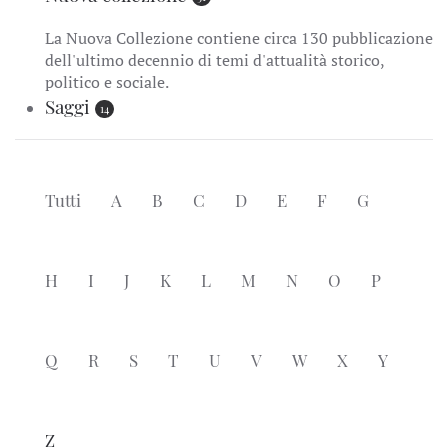
La Nuova Collezione contiene circa 130 pubblicazione
dell'ultimo decennio di temi d'attualità storico,
politico e sociale.
Saggi
14
Tutti
A
B
C
D
E
F
G
H
I
J
K
L
M
N
O
P
Q
R
S
T
U
V
W
X
Y
Z