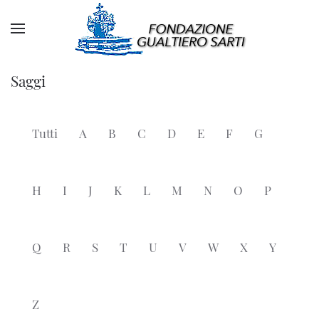
Saggi
Tutti
A
B
C
D
E
F
G
H
I
J
K
L
M
N
O
P
Q
R
S
T
U
V
W
X
Y
Z