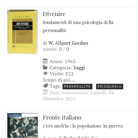
Divenire
fondamenti di una psicologia della
personalità
di
W. Allport Gordon
0
/
0
Anno: 1963
Categoria:
Saggi
Visite: 822
Scopri di più....
Tags:
PERSONALITÀ
PSICOLOGIA
Data inserimento: Lunedì, 06
Dicembre 2021
Fronte italiano
c'ero anch'io : la popolazione in guerra