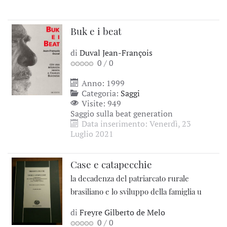
Buk e i beat
di
Duval Jean-François
0
/
0
Anno: 1999
Categoria:
Saggi
Visite: 949
Saggio sulla beat generation
Data inserimento: Venerdì, 23
Luglio 2021
Case e catapecchie
la decadenza del patriarcato rurale
brasiliano e lo sviluppo della famiglia u
di
Freyre Gilberto de Melo
0
/
0