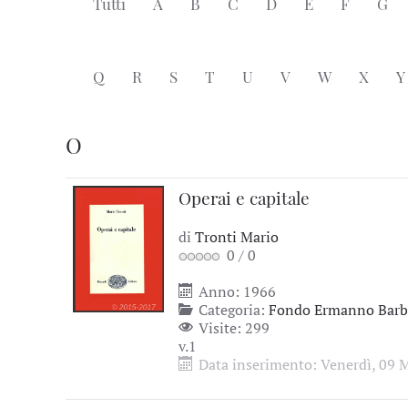
Tutti
A
B
C
D
E
F
G
Q
R
S
T
U
V
W
X
Y
O
Operai e capitale
di
Tronti Mario
0
/
0
Anno: 1966
Categoria:
Fondo Ermanno Barbi
Visite: 299
v.1
Data inserimento: Venerdì, 09 