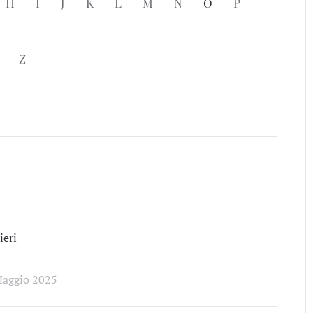
H
I
J
K
L
M
N
O
P
Z
eri
Maggio 2025