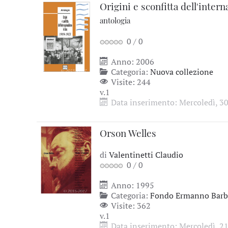
Origini e sconfitta dell'inter
antologia
0
/
0
Anno: 2006
Categoria:
Nuova collezione
Visite: 244
v.1
Data inserimento: Mercoledì, 30
Orson Welles
di
Valentinetti Claudio
0
/
0
Anno: 1995
Categoria:
Fondo Ermanno Barbi
Visite: 362
v.1
Data inserimento: Mercoledì, 2