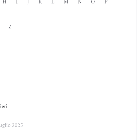
H
I
J
K
L
M
N
O
P
Z
eri
uglio 2025