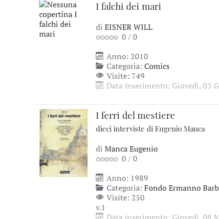
I falchi dei mari
di
EISNER WILL
0
/
0
Anno: 2010
Categoria:
Comics
Visite: 749
Data inserimento: Giovedì, 03 
I ferri del mestiere
dieci interviste di Eugenio Manca
di
Manca Eugenio
0
/
0
Anno: 1989
Categoria:
Fondo Ermanno Barbi
Visite: 250
v.1
Data inserimento: Giovedì, 08 