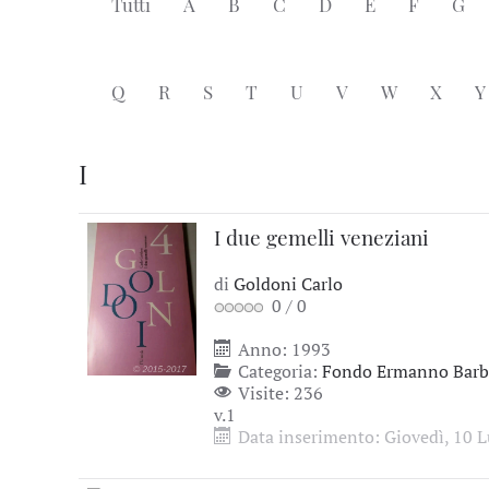
Tutti
A
B
C
D
E
F
G
Q
R
S
T
U
V
W
X
Y
I
I due gemelli veneziani
di
Goldoni Carlo
0
/
0
Anno: 1993
Categoria:
Fondo Ermanno Barbi
Visite: 236
v.1
Data inserimento: Giovedì, 10 L