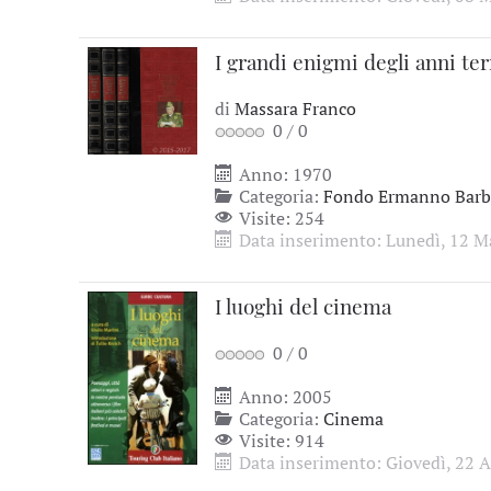
I grandi enigmi degli anni terr
di
Massara Franco
0
/
0
Anno: 1970
Categoria:
Fondo Ermanno Barbi
Visite: 254
Data inserimento: Lunedì, 12 M
I luoghi del cinema
0
/
0
Anno: 2005
Categoria:
Cinema
Visite: 914
Data inserimento: Giovedì, 22 A