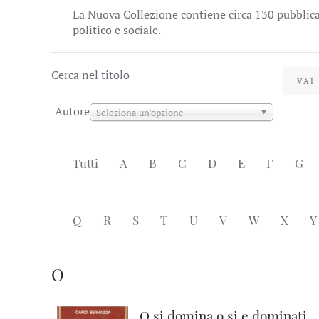
La Nuova Collezione contiene circa 130 pubblicaz
politico e sociale.
Cerca nel titolo
VAI
Autore
Seleziona un'opzione
Tutti
A
B
C
D
E
F
G
Q
R
S
T
U
V
W
X
Y
O
O si domina o si e dominati