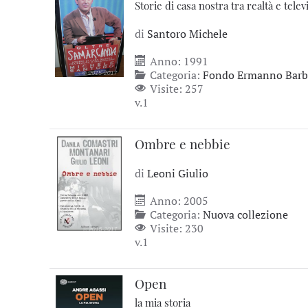
Storie di casa nostra tra realtà e telev
di
Santoro Michele
Anno: 1991
Categoria:
Fondo Ermanno Barbi
Visite: 257
v.1
Ombre e nebbie
di
Leoni Giulio
Anno: 2005
Categoria:
Nuova collezione
Visite: 230
v.1
Open
la mia storia