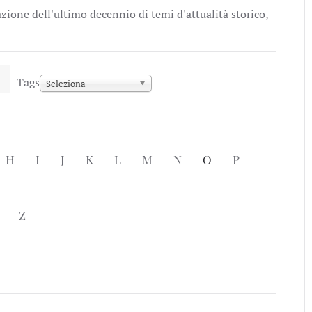
ione dell'ultimo decennio di temi d'attualità storico,
Tags
Seleziona
H
I
J
K
L
M
N
O
P
Z