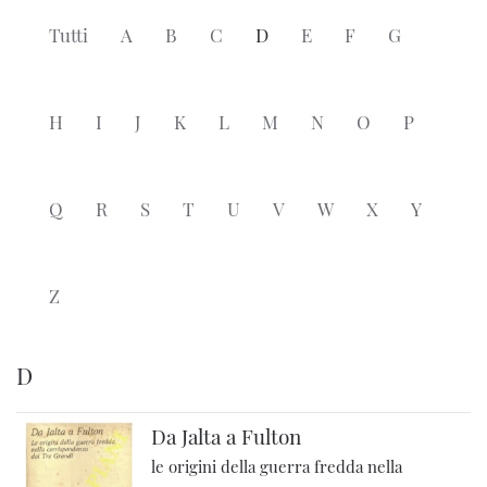
Tutti
A
B
C
D
E
F
G
H
I
J
K
L
M
N
O
P
Q
R
S
T
U
V
W
X
Y
Z
D
Da Jalta a Fulton
le origini della guerra fredda nella