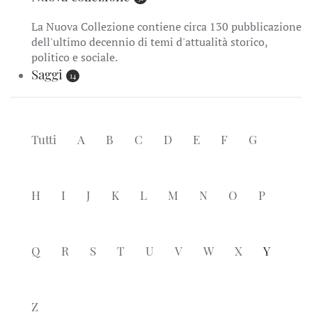
La Nuova Collezione contiene circa 130 pubblicazione
dell'ultimo decennio di temi d'attualità storico,
politico e sociale.
Saggi
14
Tutti
A
B
C
D
E
F
G
H
I
J
K
L
M
N
O
P
Q
R
S
T
U
V
W
X
Y
Z