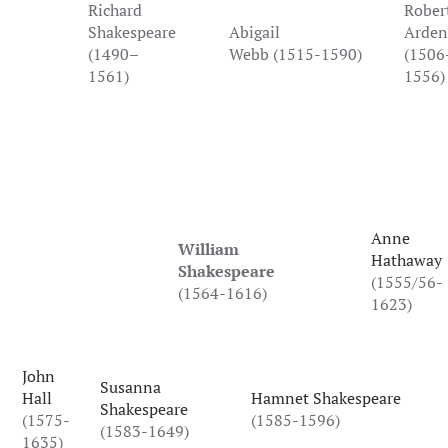
Richard
Rober
Shakespeare
Abigail
Arden
(1490–
Webb (1515-1590)
(1506
1561)
1556)
Anne
William
Hathaway
Shakespeare
(1555/56-
(1564-1616)
1623)
John
Susanna
Hall
Hamnet Shakespeare
Shakespeare
(1575-
(1585-1596)
(1583-1649)
1635)