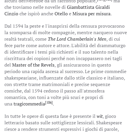
alcuni deriverebbe da un racconto popolare,
ma
che troviamo nelle novelle di
Giambattista Giraldi
Cinzio
che ispirò anche
Otello
e
Misura per misura
.
Dal 1594 la peste e l'inasprirsi della censura provocarono
la scomparsa di molte compagnie, mentre nacquero nuove
realtà teatrali, come
The Lord Chamberlain's Men
, di cui
fece parte come autore e attore. L'abilità del drammaturgo
di identificare i temi più richiesti e il suo talento nella
riscrittura dei copioni perché non incappassero nei tagli
del
Master of the Revels
, gli assicurarono in questo
periodo una rapida ascesa al successo. Le prime commedie
shakespeariane, influenzate dallo stile classico e italiano,
con strette trame matrimoniali e precise sequenze
comiche, dal 1594 cedono il passo all'atmosfera
romantica, con toni a volte più scuri e propri di
[106]
una
tragicommedia
.
In tutte le opere di questa fase è presente il
wit
, gioco
letterario basato sulle sottigliezze lessicali. Shakespeare
riesce a rendere strumenti espressivi i giochi di parole,