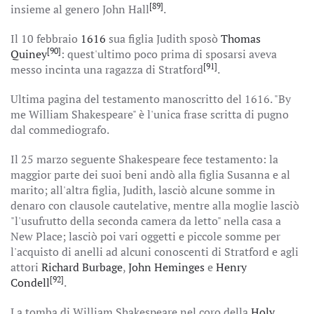
[89]
insieme al genero John Hall
.
Il 10 febbraio
1616
sua figlia Judith sposò
Thomas
[90]
Quiney
: quest'ultimo poco prima di sposarsi aveva
[91]
messo incinta una ragazza di Stratford
.
Ultima pagina del testamento manoscritto del 1616. "By
me William Shakespeare" è l'unica frase scritta di pugno
dal commediografo.
Il 25 marzo seguente Shakespeare fece testamento: la
maggior parte dei suoi beni andò alla figlia Susanna e al
marito; all'altra figlia, Judith, lasciò alcune somme in
denaro con clausole cautelative, mentre alla moglie lasciò
"l'usufrutto della seconda camera da letto" nella casa a
New Place; lasciò poi vari oggetti e piccole somme per
l'acquisto di anelli ad alcuni conoscenti di Stratford e agli
attori
Richard Burbage
,
John Heminges
e
Henry
[92]
Condell
.
La tomba di William Shakespeare nel coro della
Holy