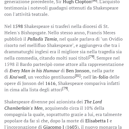
[80]
generazione precedente, Sir
Hugh Clopton
. L'acquisto
testimonia i notevoli guadagni ottenuti da Shakespeare
con l'attività teatrale.
Nel
1598
Shakespeare si trasferì nella diocesi di St.
Helen's Bishopsgate. Nello stesso anno, Francis Meres
pubblicò il
Palladis Tamia
, nel quale parlava di "un Ovidio
risorto nel mellifluo Shakespeare", e aggiungeva che tra i
drammaturghi inglesi era il migliore sia nella tragedia sia
[79]
nella commedia, citando molti suoi titoli
. Sempre nel
1598 il Bardo partecipò come attore alla rappresentazione
di
Every Man in his Humour
di
Ben Jonson
, nella parte
[81]
di
Kno'well
, un vecchio gentiluomo
; nell'
in-folio
delle
opere di Jonson del
1616
, Shakespeare compariva infatti
[79]
in cima alla lista degli attori
.
Shakespeare divenne poi azionista dei
The Lord
Chamberlain's Men
, acquisendo circa il 10% della
compagnia la quale, soprattutto grazie a lui, era talmente
popolare da far sì che, dopo la morte di
Elisabetta I
e
l'incoronazione di
Giacomo I
(
1603
), il nuovo monarca la