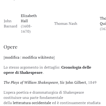
Elizabeth
Th
John
Hall
Thomas Nash
Qui
Barnard
(1608-
(16
1670)
Opere
[
modifica
|
modifica wikitesto
]
Lo stesso argomento in dettaglio:
Cronologia delle
opere di Shakespeare
.
The Plays of William Shakespeare
,
Sir John Gilbert
, 1849
L'opera poetica e drammaturgica di Shakespeare
costituisce una parte fondamentale
della
letteratura
occidentale
ed è continuamente studiata