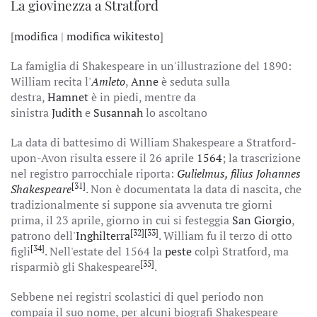
La giovinezza a Stratford
[
modifica
|
modifica wikitesto
]
La famiglia di Shakespeare in un'illustrazione del 1890:
William recita l'
Amleto
,
Anne
è seduta sulla
destra,
Hamnet
è in piedi, mentre da
sinistra
Judith
e
Susannah
lo ascoltano
La data di battesimo di William Shakespeare a Stratford-
upon-Avon risulta essere il 26 aprile
1564
; la trascrizione
nel registro parrocchiale riporta:
Gulielmus, filius Johannes
[31]
Shakespeare
. Non è documentata la data di nascita, che
tradizionalmente si suppone sia avvenuta tre giorni
prima, il 23 aprile, giorno in cui si festeggia
San Giorgio
,
[32]
[33]
patrono dell'
Inghilterra
. William fu il terzo di otto
[34]
figli
. Nell'estate del 1564 la
peste
colpì Stratford, ma
[35]
risparmiò gli Shakespeare
.
Sebbene nei registri scolastici di quel periodo non
compaia il suo nome, per alcuni biografi Shakespeare