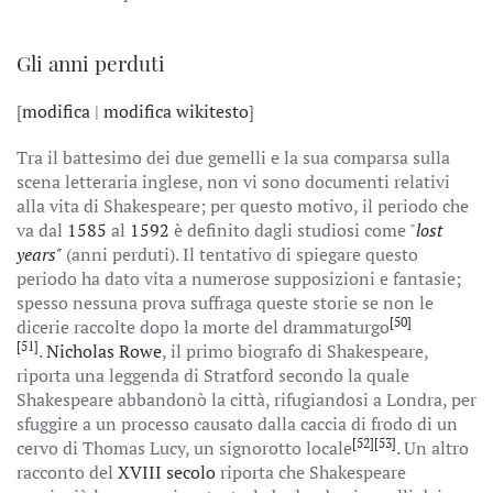
Gli anni perduti
[
modifica
|
modifica wikitesto
]
Tra il battesimo dei due gemelli e la sua comparsa sulla
scena letteraria inglese, non vi sono documenti relativi
alla vita di Shakespeare; per questo motivo, il periodo che
va dal
1585
al
1592
è definito dagli studiosi come "
lost
years"
(anni perduti). Il tentativo di spiegare questo
periodo ha dato vita a numerose supposizioni e fantasie;
spesso nessuna prova suffraga queste storie se non le
[50]
dicerie raccolte dopo la morte del drammaturgo
[51]
.
Nicholas Rowe
, il primo biografo di Shakespeare,
riporta una leggenda di Stratford secondo la quale
Shakespeare abbandonò la città, rifugiandosi a Londra, per
sfuggire a un processo causato dalla caccia di frodo di un
[52]
[53]
cervo di Thomas Lucy, un signorotto locale
. Un altro
racconto del
XVIII secolo
riporta che Shakespeare