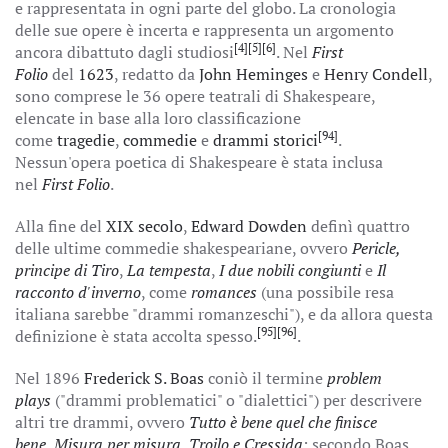
e rappresentata in ogni parte del globo. La cronologia
delle sue opere è incerta e rappresenta un argomento
[4]
[5]
[6]
ancora dibattuto dagli studiosi
. Nel
First
Folio
del
1623
, redatto da
John Heminges
e
Henry Condell
,
sono comprese le 36 opere teatrali di Shakespeare,
elencate in base alla loro classificazione
[94]
come
tragedie
,
commedie
e
drammi storici
.
Nessun'opera poetica di Shakespeare è stata inclusa
nel
First Folio
.
Alla fine del
XIX secolo
,
Edward Dowden
definì quattro
delle ultime commedie shakespeariane, ovvero
Pericle,
principe di Tiro
,
La tempesta
,
I due nobili congiunti
e
Il
racconto d'inverno
, come
romances
(una possibile resa
italiana sarebbe "drammi romanzeschi"), e da allora questa
[95]
[96]
definizione è stata accolta spesso.
.
Nel 1896
Frederick S. Boas
coniò il termine
problem
plays
("drammi problematici" o "dialettici") per descrivere
altri tre drammi, ovvero
Tutto è bene quel che finisce
bene
,
Misura per misura
,
Troilo e Cressida
; secondo Boas,