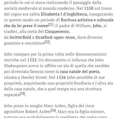
periodo in cui si stava realizzando il passaggio dalla
società medievale al mondo moderno. Nel
1558
sul trono
del regno era salita
Elisabetta I d'Inghilterra
, inaugurando
in questo modo un periodo di
fioritura artistica e culturale
[21]
che da lei prese il nome
. Il padre di William,
John
, si
trasferì, alla metà del
Cinquecento
,
da
Snitterfield
a
Stratford-upon-Avon
, dove divenne
[22]
guantaio e conciatore
.
John compare per la prima volta nelle documentazioni
storiche nel
1552
. Un documento ci informa che John
Shakespeare aveva in affitto un'ala di quella che sarebbe
poi diventata famosa come la
casa natale del poeta
,
situata a Henley Street. Nel
1556
John accrebbe le sue
proprietà, acquistando una proprietà fondiaria e l'altra ala
della casa natale, che a quel tempo era una struttura
[23]
separata
.
John prese in moglie Mary Arden, figlia del ricco
[24]
agricoltore Robert Arden
. Mary era la figlia minore,
tuttavia era probabilmente la prediletta del padre visto