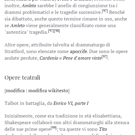
inoltre,
Amleto
sarebbe l'anello di congiunzione tra i
[97]
drammi problematici e le tragedie successive.
Benché
sia dibattuto, anche questo termine rimane in uso, anche
se
Amleto
viene generalmente classificato come una
[97]
[98]
"autentica" tragedia.
Altre opere, attribuite talvolta al drammaturgo di
Stratford, sono elencate come
apocrife
. Due sono le opere
[97]
andate perdute,
Cardenio
e
Pene d'amore vinte
.
Opere teatrali
[
modifica
|
modifica wikitesto
]
Talbot in battaglia, da
Enrico VI, parte I
Inizialmente, come era tradizione in età elisabettiana,
Shakespeare collaborò con altri drammaturghi alla stesura
[99]
delle sue prime opere
; tra queste vi sono
Tito