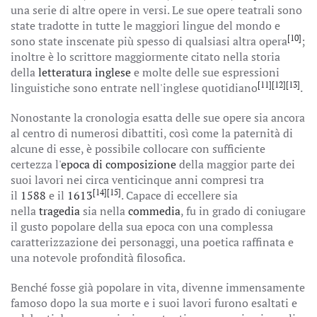
una serie di altre opere in versi. Le sue opere teatrali sono
state tradotte in tutte le maggiori lingue del mondo e
[10]
sono state inscenate più spesso di qualsiasi altra opera
;
inoltre è lo scrittore maggiormente citato nella storia
della
letteratura inglese
e molte delle sue espressioni
[11]
[12]
[13]
linguistiche sono entrate nell'inglese quotidiano
.
Nonostante la cronologia esatta delle sue opere sia ancora
al centro di numerosi dibattiti, così come la paternità di
alcune di esse, è possibile collocare con sufficiente
certezza l'
epoca di composizione
della maggior parte dei
suoi lavori nei circa venticinque anni compresi tra
[14]
[15]
il
1588
e il
1613
. Capace di eccellere sia
nella
tragedia
sia nella
commedia
, fu in grado di coniugare
il gusto popolare della sua epoca con una complessa
caratterizzazione dei personaggi, una poetica raffinata e
una notevole profondità filosofica.
Benché fosse già popolare in vita, divenne immensamente
famoso dopo la sua morte e i suoi lavori furono esaltati e