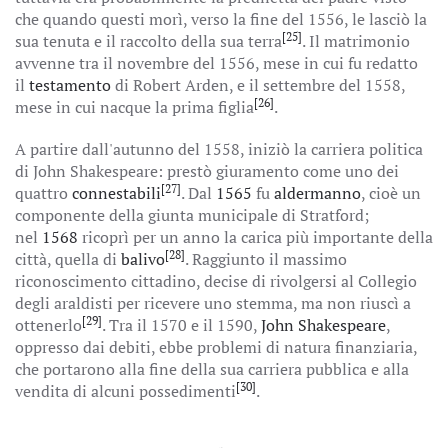
che quando questi morì, verso la fine del 1556, le lasciò la
[25]
sua tenuta e il raccolto della sua terra
. Il matrimonio
avvenne tra il novembre del 1556, mese in cui fu redatto
il
testamento
di Robert Arden, e il settembre del 1558,
[26]
mese in cui nacque la prima figlia
.
A partire dall'autunno del 1558, iniziò la carriera politica
di John Shakespeare: prestò giuramento come uno dei
[27]
quattro
connestabili
. Dal
1565
fu
aldermanno
, cioè un
componente della giunta municipale di Stratford;
nel
1568
ricoprì per un anno la carica più importante della
[28]
città, quella di
balivo
. Raggiunto il massimo
riconoscimento cittadino, decise di rivolgersi al Collegio
degli araldisti per ricevere uno stemma, ma non riuscì a
[29]
ottenerlo
. Tra il 1570 e il 1590,
John Shakespeare
,
oppresso dai debiti, ebbe problemi di natura finanziaria,
che portarono alla fine della sua carriera pubblica e alla
[30]
vendita di alcuni possedimenti
.