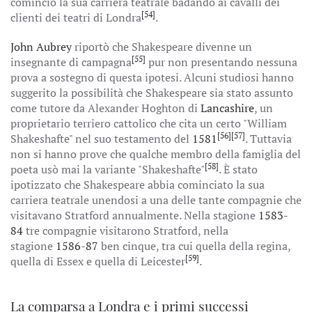
cominciò la sua carriera teatrale badando ai cavalli dei
[54]
clienti dei teatri di Londra
.
John Aubrey
riportò che Shakespeare divenne un
[55]
insegnante di campagna
pur non presentando nessuna
prova a sostegno di questa ipotesi. Alcuni studiosi hanno
suggerito la possibilità che Shakespeare sia stato assunto
come tutore da Alexander Hoghton di
Lancashire
, un
proprietario terriero cattolico che cita un certo "William
[56]
[57]
Shakeshafte" nel suo testamento del
1581
. Tuttavia
non si hanno prove che qualche membro della famiglia del
[58]
poeta usò mai la variante "Shakeshafte"
. È stato
ipotizzato che Shakespeare abbia cominciato la sua
carriera teatrale unendosi a una delle tante compagnie che
visitavano Stratford annualmente. Nella stagione
1583
-
84
tre compagnie visitarono Stratford, nella
stagione
1586
-
87
ben cinque, tra cui quella della regina,
[59]
quella di Essex e quella di Leicester
.
La comparsa a Londra e i primi successi