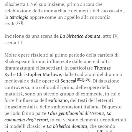
Elisabetta I. Nel suo insieme, prima ancora che
celebrazione della monarchia e dei meriti del suo casato,
la
tetralogia
appare come un appello alla concordia
[101]
civile
.
Incisione da una scena de
La bisbetica domata
, atto IV,
scena III
Molte opere risalenti al primo periodo della carriera di
Shakespeare furono influenzate dalle opere di altri
drammaturghi elisabettiani, in particolare
Thomas
Kyd
e
Christopher Marlowe
, dalle tradizioni del dramma
[102]
[103]
medievale e dalle opere di
Seneca
. Di datazione
controversa, ma collocabili prima delle opere della
maturità, sono un piccolo gruppo di commedie, in cui è
forte l'influenza dell'
eufuismo
, dei testi dei letterati
rinascimentali e delle ambientazioni italiane. Di questo
periodo fanno parte
I due gentiluomini di Verona
,
La
commedia degli errori
, in cui vi sono elementi riconducibili
ai modelli classici e
La bisbetica domata
, che secondo
[104]
[105]