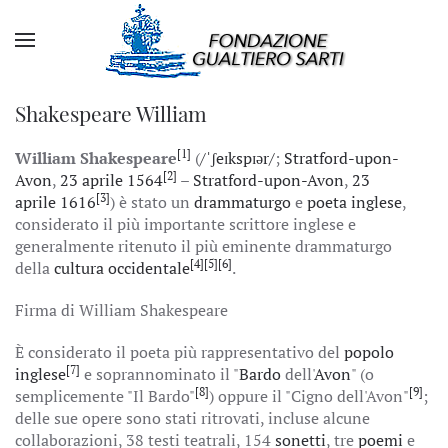
Shakespeare William
[1]
William Shakespeare
(
/ˈʃeɪkspɪər/
;
Stratford-upon-
[2]
Avon
,
23 aprile
1564
–
Stratford-upon-Avon
,
23
[3]
aprile
1616
) è stato un
drammaturgo
e
poeta
inglese
,
considerato il più importante scrittore inglese e
generalmente ritenuto il più eminente drammaturgo
[4]
[5]
[6]
della
cultura occidentale
.
Firma di William Shakespeare
È considerato il poeta più rappresentativo del
popolo
[7]
inglese
e soprannominato il "
Bardo
dell'
Avon
" (o
[8]
[9]
semplicemente "Il Bardo"
) oppure il "Cigno dell'Avon"
;
delle sue opere sono stati ritrovati, incluse alcune
collaborazioni, 38 testi teatrali, 154
sonetti
, tre
poemi
e