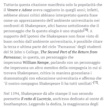
Tuttavia questa citazione manifesta solo la popolarità che
il
Venere e Adone
aveva raggiunto in quegli anni; infatti,
sebbene alcuni critici abbiano interpretato questa frase
come un apprezzamento dell'ambiente universitario nei
confronti di Shakespeare, altri hanno sottolineato che il
[70]
personaggio che fa questo elogio è uno stupido
. A
supporto dell'ipotesi che Shakespeare non fosse visto di
buon occhio dall'ambiente universitario, è possibile citare
la terza e ultima parte del ciclo "Parnassus" degli studenti
del St John's College,
The Second Part of the Return from
Parnassus
; in questa, un personaggio che
impersona
William Kempe
, parlando con un personaggio
che impersona un altro membro della compagnia in cui si
trovava Shakespeare, critica in maniera grossolana i
drammaturghi con educazione universitaria e afferma che
[72]
"il nostro compagno Shakespeare li ha tutti umiliati"
.
Nel 1594, Shakespeare dà alle stampe il suo secondo
poemetto
Il ratto di Lucrezia
, anch'esso dedicato al conte di
Southampton. Leggendo la dedica, la maggioranza degli