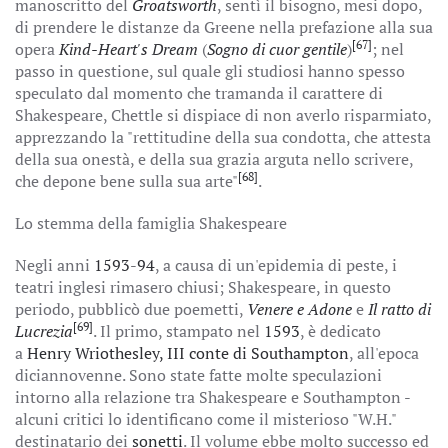
manoscritto del
Groatsworth
, sentì il bisogno, mesi dopo,
di prendere le distanze da Greene nella prefazione alla sua
[67]
opera
Kind-Heart's Dream
(
Sogno di cuor gentile
)
; nel
passo in questione, sul quale gli studiosi hanno spesso
speculato dal momento che tramanda il carattere di
Shakespeare, Chettle si dispiace di non averlo risparmiato,
apprezzando la "rettitudine della sua condotta, che attesta
della sua onestà, e della sua grazia arguta nello scrivere,
[68]
che depone bene sulla sua arte"
.
Lo stemma della famiglia Shakespeare
Negli anni
1593
-
94
, a causa di un'epidemia di peste, i
teatri inglesi rimasero chiusi; Shakespeare, in questo
periodo, pubblicò due poemetti,
Venere e Adone
e
Il ratto di
[69]
Lucrezia
. Il primo, stampato nel
1593
, è dedicato
a
Henry Wriothesley, III conte di Southampton
, all'epoca
diciannovenne. Sono state fatte molte speculazioni
intorno alla relazione tra Shakespeare e Southampton -
alcuni critici lo identificano come il misterioso "W.H."
destinatario dei
sonetti
. Il volume ebbe molto successo ed