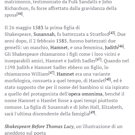
matrimonio, testimoniato da Fulk Sandalls e John
Richardson, fu forse affrettato dalla gravidanza della
[44]
sposa
.
Il 26 maggio
1583
la prima figlia di
[45]
Shakespeare,
Susannah
, fu battezzata a Stratford
. Due
anni dopo, il 2 febbraio
1585
, furono battezzati due
[46]
gemelli: un maschio,
Hamnet
, e una femmina,
Judith
.
Gli Shakespeare chiamarono i figli come i loro vicini e
[47]
inseparabili amici, Hamnet e Judith Sadler
. Quando nel
1598 Judith e Hamnet Sadler ebbero un figlio, lo
[47]
chiamarono William
.
Hamnet
era una variante
[48]
morfologica, consueta a quel tempo, di Hamlet
, ed è
stato supposto che per il nome del bambino si sia ispirato
a quello del protagonista dell'
opera omonima
, benché il
nome Hamnet o Hamlet fosse a quei tempi piuttosto
comune. La figlia di Susannah e di John Hall, Elizabeth,
[49]
sarà l'ultima discendente della famiglia
.
Shakespeare Before Thomas Lucy
, un'illustrazione di un
aneddoto sul poeta