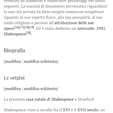
celebrati da numerosi e importanti personaggi nei secoli
seguenti. La scarsità di documenti pervenutici riguardanti
la sua vita privata ha fatto sorgere numerose congetture
riguardo al suo aspetto fisico, alla sua sessualità, al suo
credo religioso e persino all'
attribuzione delle sue
[16]
[17]
[18]
[19]
opere
. Gli è stato dedicato un
asteroide
:
2985
[20]
Shakespeare
.
Biografia
[
modifica
|
modifica wikitesto
]
Le origini
[
modifica
|
modifica wikitesto
]
La presunta
casa natale di Shakespeare
a Stratford
Shakespeare visse a cavallo fra il
XVI
e il
XVII secolo
, un