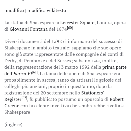
[
modifica
|
modifica wikitesto
]
La statua di Shakespeare a
Leicester Square
, Londra, opera
[60]
di
Giovanni Fontana
del 1874
Diversi documenti del
1592
ci informano del successo di
Shakespeare in ambito teatrale: sappiamo che sue opere
sono già state rappresentate dalle compagnie dei conti di
Derby, di Pembroke e del Sussex; si ha notizia, inoltre,
della rappresentazione del 3 marzo 1592 della
prima parte
[61]
dell'
Enrico VI
. La fama delle opere di Shakespeare era
probabilmente in ascesa, tanto da attirarsi le gelosie dei
colleghi più anziani; proprio in quest'anno, dopo la
registrazione del 20 settembre nello
Stationers'
[62]
Register
, fu pubblicato postumo un opuscolo di
Robert
Greene
con la celebre invettiva che sembrerebbe rivolta a
Shakespeare:
(inglese)