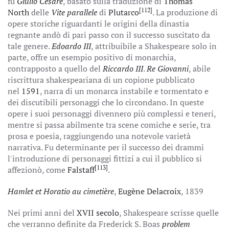
fu
Giulio Cesare
, basato sulla traduzione di
Thomas
[112]
North
delle
Vite parallele
di
Plutarco
. La produzione di
opere storiche riguardanti le origini della dinastia
regnante andò di pari passo con il successo suscitato da
tale genere.
Edoardo III
, attribuibile a Shakespeare solo in
parte, offre un esempio positivo di monarchia,
contrapposto a quello del
Riccardo III
.
Re Giovanni
, abile
riscrittura shakespeariana di un copione pubblicato
nel
1591
, narra di un monarca instabile e tormentato e
dei discutibili personaggi che lo circondano. In queste
opere i suoi personaggi divennero più complessi e teneri,
mentre si passa abilmente tra scene comiche e serie, tra
prosa e poesia, raggiungendo una notevole varietà
narrativa. Fu determinante per il successo dei drammi
l'introduzione di personaggi fittizi a cui il pubblico si
[113]
affezionò, come
Falstaff
.
Hamlet et Horatio au cimetière
,
Eugène Delacroix
, 1839
Nei primi anni del
XVII secolo
, Shakespeare scrisse quelle
che verranno definite da Frederick S. Boas
problem