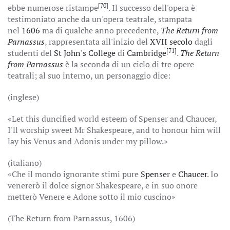
[70]
ebbe numerose ristampe
. Il successo dell'opera è
testimoniato anche da un'opera teatrale, stampata
nel
1606
ma di qualche anno precedente,
The Return from
Parnassus
, rappresentata all'inizio del
XVII secolo
dagli
[71]
studenti del
St John's College
di
Cambridge
.
The Return
from Parnassus
è la seconda di un ciclo di tre opere
teatrali; al suo interno, un personaggio dice:
(inglese)
«Let this duncified world esteem of Spenser and Chaucer,
I'll worship sweet Mr Shakespeare, and to honour him will
lay his Venus and Adonis under my pillow.»
(italiano)
«Che il mondo ignorante stimi pure
Spenser
e
Chaucer
. Io
venererò il dolce signor Shakespeare, e in suo onore
metterò Venere e Adone sotto il mio cuscino»
(The Return from Parnassus, 1606)