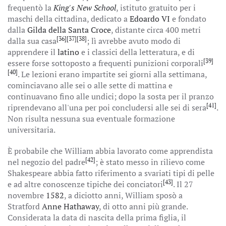
frequentò la
King's New School
, istituto gratuito per i
maschi della cittadina, dedicato a
Edoardo VI
e fondato
dalla
Gilda della Santa Croce
, distante circa 400 metri
[36]
[37]
[38]
dalla sua casa
; lì avrebbe avuto modo di
apprendere il
latino
e i classici della letteratura, e di
[39]
essere forse sottoposto a frequenti punizioni corporali
[40]
. Le lezioni erano impartite sei giorni alla settimana,
cominciavano alle sei o alle sette di mattina e
continuavano fino alle undici; dopo la sosta per il pranzo
[41]
riprendevano all'una per poi concludersi alle sei di sera
.
Non risulta nessuna sua eventuale formazione
universitaria.
È probabile che William abbia lavorato come apprendista
[42]
nel negozio del padre
; è stato messo in rilievo come
Shakespeare abbia fatto riferimento a svariati tipi di pelle
[43]
e ad altre conoscenze tipiche dei conciatori
. Il 27
novembre
1582
, a diciotto anni, William sposò a
Stratford
Anne Hathaway
, di otto anni più grande.
Considerata la data di nascita della prima figlia, il