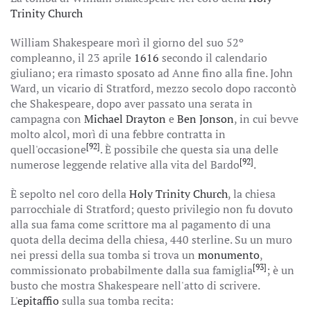
Trinity Church
William Shakespeare morì il giorno del suo 52º
compleanno, il 23 aprile
1616
secondo il calendario
giuliano; era rimasto sposato ad Anne fino alla fine. John
Ward, un vicario di Stratford, mezzo secolo dopo raccontò
che Shakespeare, dopo aver passato una serata in
campagna con
Michael Drayton
e
Ben Jonson
, in cui bevve
molto alcol, morì di una febbre contratta in
[92]
quell'occasione
. È possibile che questa sia una delle
[92]
numerose leggende relative alla vita del Bardo
.
È sepolto nel coro della
Holy Trinity Church
, la chiesa
parrocchiale di Stratford; questo privilegio non fu dovuto
alla sua fama come scrittore ma al pagamento di una
quota della decima della chiesa, 440 sterline. Su un muro
nei pressi della sua tomba si trova un
monumento
,
[93]
commissionato probabilmente dalla sua famiglia
; è un
busto che mostra Shakespeare nell'atto di scrivere.
L'
epitaffio
sulla sua tomba recita: