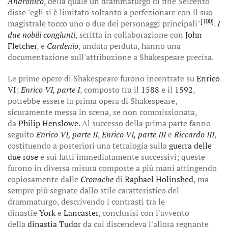
Andronico
, della quale un drammaturgo di fine Seicento
disse "egli si è limitato soltanto a perfezionare con il suo
[100]
magistrale tocco uno o due dei personaggi principali"
.
I
due nobili congiunti
, scritta in collaborazione con
John
Fletcher
, e
Cardenio
, andata perduta, hanno una
documentazione sull'attribuzione a Shakespeare precisa.
Le prime opere di Shakespeare furono incentrate su
Enrico
VI
;
Enrico VI, parte I
, composto tra il
1588
e il
1592
,
potrebbe essere la prima opera di Shakespeare,
sicuramente messa in scena, se non commissionata,
da
Philip Henslowe
. Al successo della prima parte fanno
seguito
Enrico VI, parte II
,
Enrico VI, parte III
e
Riccardo III
,
costituendo a posteriori una tetralogia sulla
guerra delle
due rose
e sui fatti immediatamente successivi; queste
furono in diversa misura composte a più mani attingendo
copiosamente dalle
Cronache
di
Raphael Holinshed
, ma
sempre più segnate dallo stile caratteristico del
drammaturgo, descrivendo i contrasti tra le
dinastie
York
e
Lancaster
, conclusisi con l'avvento
della
dinastia Tudor
da cui discendeva l'allora regnante