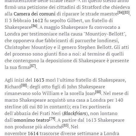
manutenzione delle strade reali
. In quello stesso anno
firmò una petizione dei cittadini di Stratford che chiedeva
[84]
[85]
alla
Camera dei comuni
di riparare le strade maestre
.
Il 3 febbraio
1612
fu sepolto Gilbert, un fratello di
[86]
Shakespeare
. A maggio Shakespeare fu convocato a
Londra per testimoniare nella causa "Mountjoy-Bellott",
che opponeva due fabbricanti di parrucche londinesi,
Christopher Mountjoy e il genero Stephen Bellott. Gli atti
del processo sono giunti fino a noi: al termine di quelli
che contengono la deposizione di Shakespeare è presente
[87]
la sua firma
.
Agli inizi del
1613
morì l'ultimo fratello di Shakespeare,
[88]
Richard
: degli otto figli di John Shakespeare
[88]
rimanevano solo William e la sorella Joan
. Nel mese di
marzo Shakespeare acquistò una casa a Londra per 140
sterline (di cui 80 in contanti); era l'ex portineria
dell'abbazia dei Frati Neri (
Blackfriars
), non lontano
[79]
dall'
omonimo teatro
. A partire dal 1613 Shakespeare
[85]
non produsse più alcunché
. Nel
novembre
1614
trascorse diverse settimane a Londra