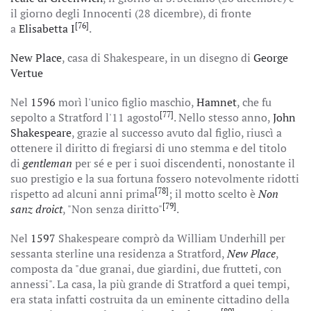
il giorno degli Innocenti (28 dicembre), di fronte
[76]
a
Elisabetta I
.
New Place
, casa di Shakespeare, in un disegno di
George
Vertue
Nel
1596
morì l'unico figlio maschio,
Hamnet
, che fu
[77]
sepolto a Stratford l'11 agosto
. Nello stesso anno,
John
Shakespeare
, grazie al successo avuto dal figlio, riuscì a
ottenere il diritto di fregiarsi di uno stemma e del titolo
di
gentleman
per sé e per i suoi discendenti, nonostante il
suo prestigio e la sua fortuna fossero notevolmente ridotti
[78]
rispetto ad alcuni anni prima
; il motto scelto è
Non
[79]
sanz droict
, "Non senza diritto"
.
Nel
1597
Shakespeare comprò da William Underhill per
sessanta sterline una residenza a Stratford,
New Place
,
composta da "due granai, due giardini, due frutteti, con
annessi". La casa, la più grande di Stratford a quei tempi,
era stata infatti costruita da un eminente cittadino della