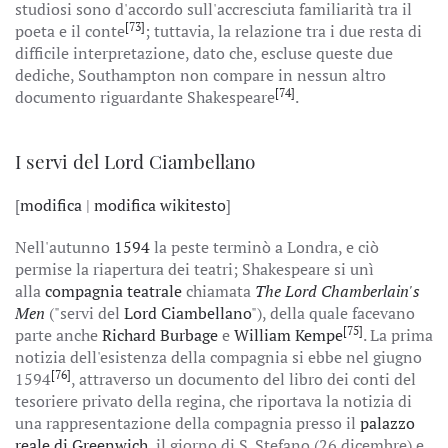
studiosi sono d'accordo sull'accresciuta familiarità tra il
[73]
poeta e il conte
; tuttavia, la relazione tra i due resta di
difficile interpretazione, dato che, escluse queste due
dediche, Southampton non compare in nessun altro
[74]
documento riguardante Shakespeare
.
I servi del Lord Ciambellano
[
modifica
|
modifica wikitesto
]
Nell'autunno
1594
la peste terminò a Londra, e ciò
permise la riapertura dei teatri; Shakespeare si unì
alla
compagnia teatrale
chiamata
The Lord Chamberlain's
Men
("servi del
Lord Ciambellano
"), della quale facevano
[75]
parte anche
Richard Burbage
e
William Kempe
. La prima
notizia dell'esistenza della compagnia si ebbe nel giugno
[76]
1594
, attraverso un documento del libro dei conti del
tesoriere privato della regina, che riportava la notizia di
una rappresentazione della compagnia presso il
palazzo
reale di Greenwich
, il giorno di S. Stefano (26 dicembre) e