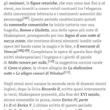
gli
ossimori
, le
figure retoriche
, che non sono mai fini a sé
stessi, ma inseriti a creare voluti contrasti tra l'eleganza
della convenzione letteraria e i sentimenti autentici dei
[107]
personaggi
. Questo periodo caratterizzato quindi
da
commedie romantiche
ha inizio tuttavia con una
tragedia,
Romeo e Giulietta
, una delle opere più note di
Shakespeare, proseguendo poi con
Sogno di una notte di
mezza estate
, che contiene diversi elementi inediti nelle
opere del bardo come la magia e le fate, e
Il mercante di
[108]
[109]
Venezia
. Completano le opere di questa fase degli
scritti shakespeariani l'ingegno e i giochi di parole
[110]
di
Molto rumore per nulla
,
la suggestiva cornice rurale
di
Come vi piace
, la vivace allegria de
La dodicesima
[111]
notte
e
Le allegre comari di Windsor
.
Negli stessi anni nacque la seconda serie di drammi storici
inglesi; dopo la lirica
Riccardo II
, scritta quasi interamente
in versi, Shakespeare presentò, alla fine del
XVI secolo
,
alcune commedie in prosa, come
Enrico IV, parte
I
e
II
ed
Enrico V
. L'ultimo scritto di questo periodo