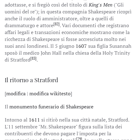
adottasse, e si fregiò così del titolo di
King's Men
("Gli
uomini del re"); in questa compagnia Shakespeare ricoprì
anche il ruolo di amministratore, oltre a quelli di
[82]
drammaturgo e attore
. Vari documenti che registrano
affari legali e transazioni economiche mostrano come la
ricchezza di Shakespeare si fosse accresciuta molto nei
suoi anni londinesi. Il 5 giugno
1607
sua figlia Susannah
sposò il medico John Hall nella chiesa della Holy Trinity
[83]
di Stratford
.
Il ritorno a Stratford
[
modifica
|
modifica wikitesto
]
Il
monumento funerario di Shakespeare
Intorno al
1611
si ritirò nella sua città natale, Stratford.
L'11 settembre "Mr. Shakespeare" figura sulla lista dei
contribuenti che devono pagare l'imposta per la
[79]