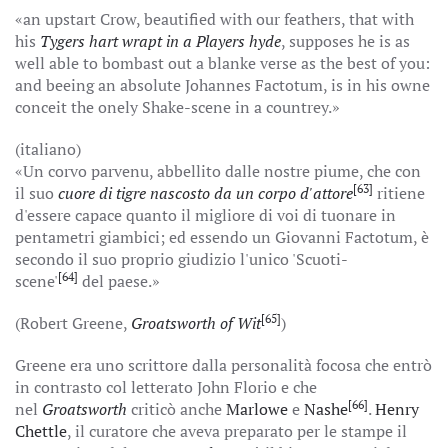
«an upstart Crow, beautified with our feathers, that with
his
Tygers hart wrapt in a Players hyde
, supposes he is as
well able to bombast out a blanke verse as the best of you:
and beeing an absolute Johannes Factotum, is in his owne
conceit the onely Shake-scene in a countrey.»
(italiano)
«Un corvo parvenu, abbellito dalle nostre piume, che con
[63]
il suo
cuore di tigre nascosto da un corpo d'attore
ritiene
d'essere capace quanto il migliore di voi di tuonare in
pentametri giambici; ed essendo un Giovanni Factotum, è
secondo il suo proprio giudizio l'unico 'Scuoti-
[64]
scene'
del paese.»
[65]
(Robert Greene,
Groatsworth of Wit
)
Greene era uno scrittore dalla personalità focosa che entrò
in contrasto col letterato John Florio e che
[66]
nel
Groatsworth
criticò anche
Marlowe
e
Nashe
.
Henry
Chettle
, il curatore che aveva preparato per le stampe il